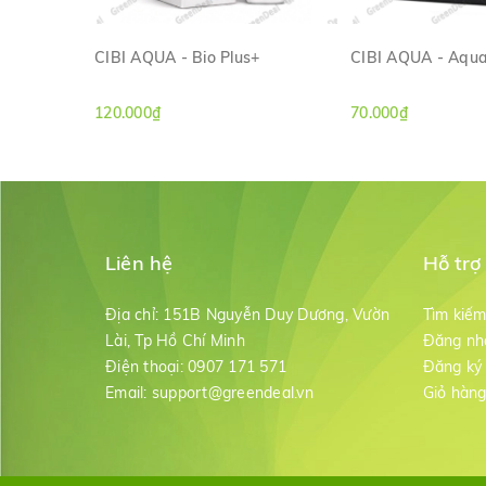
CIBI AQUA - Bio Plus+
CIBI AQUA - Aqua
XEM NHANH
XEM NH
120.000₫
70.000₫
Liên hệ
Hỗ trợ
Địa chỉ:
151B Nguyễn Duy Dương, Vườn
Tìm kiế
Lài, Tp Hồ Chí Minh
Đăng nh
Điện thoại:
0907 171 571
Đăng ký
Email:
support@greendeal.vn
Giỏ hàn