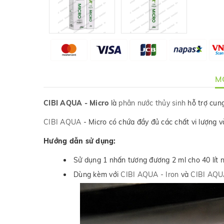
MÔ
CIBI AQUA - Micro
là
phân nước thủy sinh
hỗ trợ cung
CIBI AQUA
- Micro có chứa đầy đủ các chất vi lượng và
Hướng dẫn sử dụng:
Sử dụng 1 nhấn tương đương 2 ml cho 40 lít n
Dùng kèm với
CIBI AQUA - Iron
và
CIBI AQU