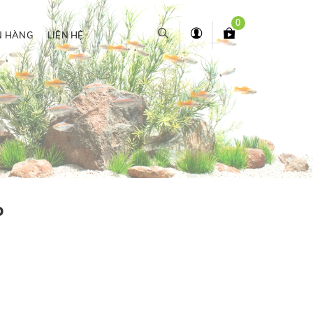
0
N HÀNG
LIÊN HỆ
o