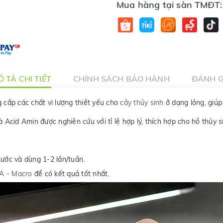
Mua hàng tại sàn TMĐT:
 TẢ CHI TIẾT
CHÍNH SÁCH BẢO HÀNH
ĐÁNH G
 cấp các chất vi lượng thiết yếu cho
cây thủy sinh
ở dạng lỏng, giúp
 Acid Amin được nghiên cứu với tỉ lệ hợp lý, thích hợp cho hồ thủy s
ước và dùng 1-2 lần/tuần.
A - Macro
để có kết quả tốt nhất.