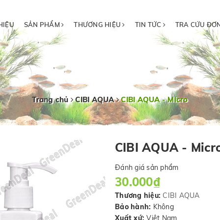
HIỆU
SẢN PHẨM
THƯƠNG HIỆU
TIN TỨC
TRA CỨU ĐƠ
Trang chủ
CIBI AQUA
CIBI AQUA - Micro
CIBI AQUA - Micr
Đánh giá sản phẩm
30.000₫
Thương hiệu:
CIBI AQUA
Bảo hành:
Không
Xuất xứ:
Việt Nam