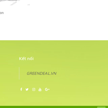
ron
M NHANH
Kết nối
GREENDEAL.VN