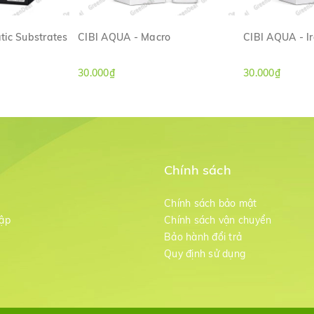
tic Substrates
CIBI AQUA - Macro
CIBI AQUA - I
ANH
XEM NHANH
XE
30.000₫
30.000₫
Chính sách
m
Chính sách bảo mật
ập
Chính sách vận chuyển
Bảo hành đổi trả
g
Quy định sử dụng