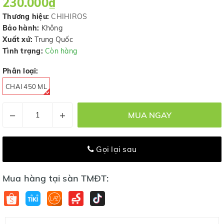
230.000₫
Thương hiệu:
CHIHIROS
Bảo hành:
Không
Xuất xứ:
Trung Quốc
Tình trạng:
Còn hàng
Phân loại:
CHAI 450 ML
–
+
MUA NGAY
Gọi lại sau
Mua hàng tại sàn TMĐT: