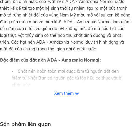
chậm, ổn định nước cao. Đất nền ADA - Amazonia Normal được
thiết kế để tái tạo một hệ sinh thái tự nhiên, tạo ra một bức tranh
mô tả rừng nhiệt đới của vùng Nam Mỹ màu mỡ với sự xen kẽ năng
động của mùa mưa và mùa khô. ADA - Amazonia Normal làm giảm
độ cứng của nước và giảm độ pH xuống mức độ mà hầu hết các
loại thực vật thủy sinh có thể hấp thu chất dinh dưỡng và phát
triển. Các hạt nền ADA - Amazonia Normal duy trì hình dạng và
mật độ của chúng trong thời gian dài ở dưới nước.
Đặc điểm của đất nền ADA - Amazonia Normal:
Chất nền hoàn toàn mới được làm từ nguồn đất đen
hiếm từ Nhật Bản có nguồn gốc từ lớp hữu cơ thực vật bị
phân hủy.
Giàu các yếu tố hữu cơ và chất dinh dưỡng tạo điều kiện lý
Xem thêm
tưởng cho sự phát triển khỏe mạnh của thực vật thủy sinh và
có ảnh hưởng tốt đến các chức năng sinh lý của cá và tôm.
Giúp đưa độ pH và độ cứng của nước xuống mức lý tưởng
cho hầu hết các loại cây thủy sinh.
Sản phẩm liên quan
Các hạt nền có kích thước và mật độ lý tưởng giúp cho sự