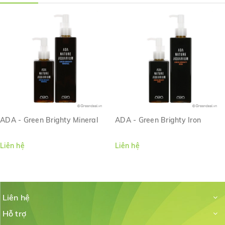
phát triển nhanh chóng của hệ thống rễ cây khỏe mạnh. Các
hạt có hình dạng bất thường tự nhiên tạo ra một cái nhìn tự
nhiên.
Chứa hàm lượng axit humic tự nhiên cao có thể có hoặc
không gây ra một số vẩn đục nước thời gian ban đầu tùy
thuộc vào nguồn nước tại địa phương của bạn. Nước đục sẽ
biến mất với chế độ chăm sóc và thay nước thích hợp.
ADA - Green Brighty Mineral
ADA - Green Brighty Iron
Liên hệ
Liên hệ
Liên hệ
Hỗ trợ