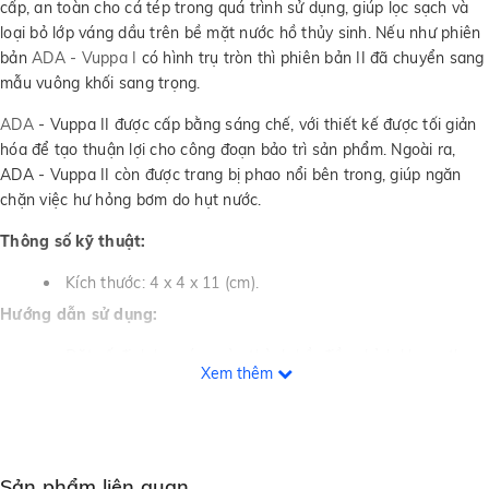
cấp, an toàn cho cá tép trong quá trình sử dụng, giúp lọc sạch và
loại bỏ lớp váng dầu trên bề mặt nước hồ thủy sinh. Nếu như phiên
bản
ADA - Vuppa I
có hình trụ tròn thì phiên bản II đã chuyển sang
mẫu vuông khối sang trọng.
ADA
- Vuppa II được cấp bằng sáng chế, với thiết kế được tối giản
hóa để tạo thuận lợi cho công đoạn bảo trì sản phẩm. Ngoài ra,
ADA - Vuppa II còn được trang bị phao nổi bên trong, giúp ngăn
chặn việc hư hỏng bơm do hụt nước.
Thông số kỹ thuật:
Kích thước: 4 x 4 x 11 (cm).
Hướng dẫn sử dụng:
Đặt cố định lọc váng vào thành hồ, điều chỉnh khung theo
Xem thêm
độ dày của kính.
Nhấn đè phần trên của ADA - Vuppa II xuống ngang mực
nước trong bể.
Ghim điện nguồn USB để khởi động lọc váng.
Sản phẩm liên quan