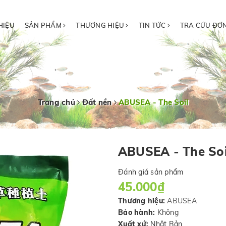
HIỆU
SẢN PHẨM
THƯƠNG HIỆU
TIN TỨC
TRA CỨU ĐƠ
Trang chủ
Đất nền
ABUSEA - The Soil
ABUSEA - The Soi
Đánh giá sản phẩm
45.000₫
Thương hiệu:
ABUSEA
Bảo hành:
Không
Xuất xứ:
Nhật Bản