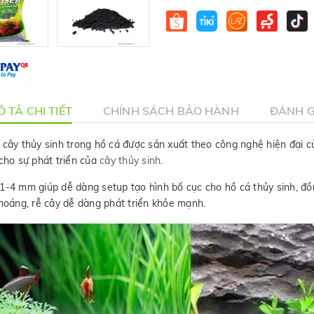
 TẢ CHI TIẾT
CHÍNH SÁCH BẢO HÀNH
ĐÁNH G
ây thủy sinh trong hồ cá được sản xuất theo công nghệ hiện đại củ
 cho sự phát triển của
cây thủy sinh
.
ừ 1-4 mm giúp dễ dàng setup tạo hình bố cục cho hồ cá thủy sinh, đồ
thoáng, rễ cây dễ dàng phát triển khỏe mạnh.