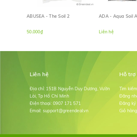
ABUSEA - The Soil 2
ADA - Aqua Soil 
XEM NHANH
XEM NH
50.000₫
Liên hệ
Liên hệ
Hỗ trợ
Địa chỉ:
151B Nguyễn Duy Dương, Vườn
Tìm kiế
Lài, Tp Hồ Chí Minh
Đăng nh
Điện thoại:
0907 171 571
Đăng ký
Email:
support@greendeal.vn
Giỏ hàn