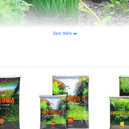
Xem thêm
loại hạt nền thông thường khác nhằm tăng độ bền của hạt khi sử dụ
ng làm chỗ trú ngụ cho
vi sinh
có lợi, giúp duy trì hệ vi sinh tốt hơn.
ù hợp cho hầu hết các loại cây thủy sinh và rêu phát triển.