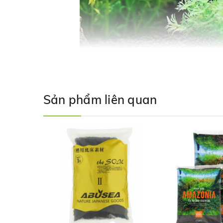
Sản phẩm liên quan
Hạt nền ABUSEA đặc biệt được gia nhiệt cứng hơn các 
nước trong
hồ thủy sinh
nhưng vẫn giữ độ xốp bên tro
ABUSEA - The Soil sẽ ổn định pH nước ở mức 6.0-6.5 ph