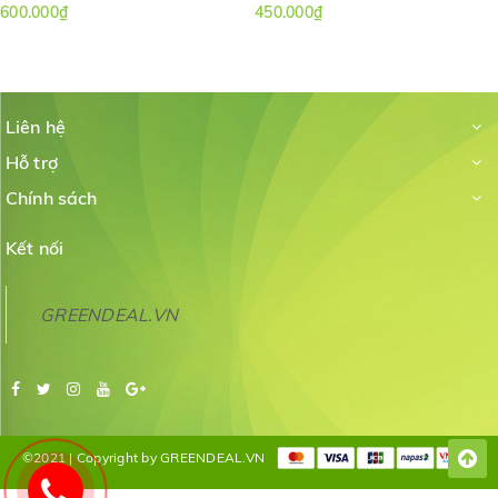
điều kiện hoàn hảo cho sự phát triển của cây thủy sinh trong khi
600.000₫
450.000₫
hoàn toàn an toàn cho cá và động vật không xương sống.
Liên hệ
Hỗ trợ
Chính sách
Kết nối
GREENDEAL.VN
©2021 | Copyright by GREENDEAL.VN