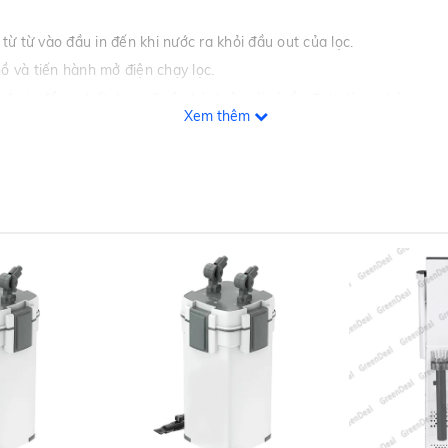
ừ từ vào đầu in đến khi nước ra khỏi đầu out của lọc.
hồ và tiến hành mở điện chạy lọc.
 được đẩy ra hết. Lọc sẽ vận hành êm ái và ổn định dòng chảy.
Xem thêm