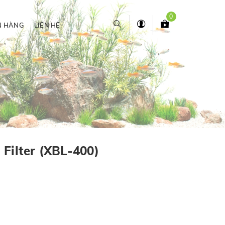
0
N HÀNG
LIÊN HỆ
Filter (XBL-400)