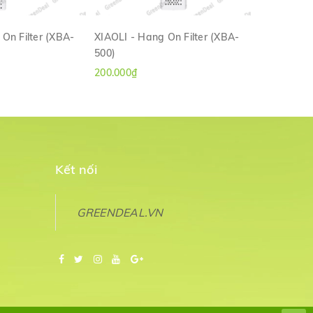
On Filter (XBA-
XIAOLI - Hang On Filter (XBA-
XIAOLI - H
500)
600)
M NHANH
XEM NHANH
200.000₫
290.000₫
Kết nối
GREENDEAL.VN