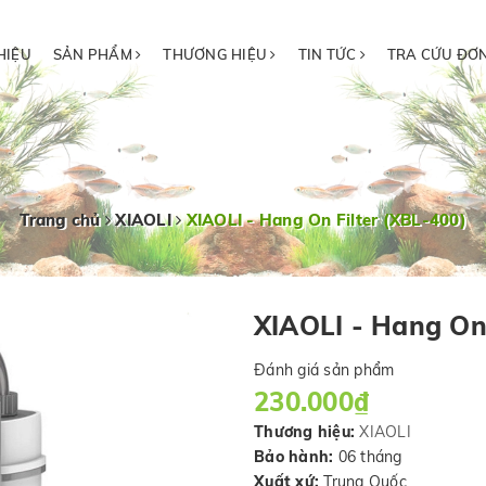
HIỆU
SẢN PHẨM
THƯƠNG HIỆU
TIN TỨC
TRA CỨU ĐƠ
Trang chủ
XIAOLI
XIAOLI - Hang On Filter (XBL-400)
XIAOLI - Hang On 
Đánh giá sản phẩm
230.000₫
Thương hiệu:
XIAOLI
Bảo hành:
06 tháng
Xuất xứ:
Trung Quốc