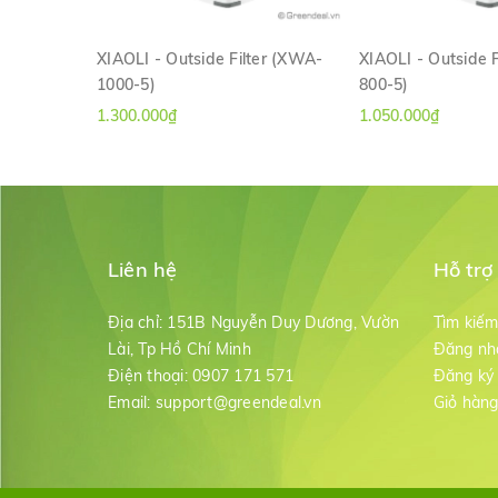
XIAOLI - Outside Filter (XWA-
XIAOLI - Outside 
1000-5)
800-5)
XEM NHANH
XEM NH
1.300.000₫
1.050.000₫
Liên hệ
Hỗ trợ
Địa chỉ:
151B Nguyễn Duy Dương, Vườn
Tìm kiế
Lài, Tp Hồ Chí Minh
Đăng nh
Điện thoại:
0907 171 571
Đăng ký
Email:
support@greendeal.vn
Giỏ hàn