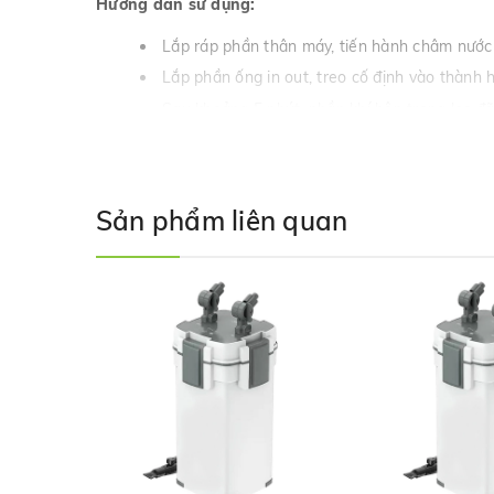
Hướng dẫn sử dụng:
Lắp ráp phần thân máy, tiến hành châm nước t
Lắp phần ống in out, treo cố định vào thành 
Sau khoảng 5 phút, phần khí bên trong lọc đã
Sản phẩm liên quan