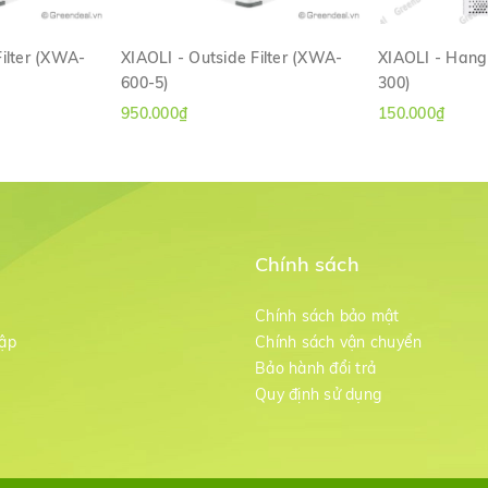
Filter (XWA-
XIAOLI - Outside Filter (XWA-
XIAOLI - Hang 
600-5)
300)
ANH
XEM NHANH
XE
950.000₫
150.000₫
Chính sách
m
Chính sách bảo mật
ập
Chính sách vận chuyển
Bảo hành đổi trả
g
Quy định sử dụng