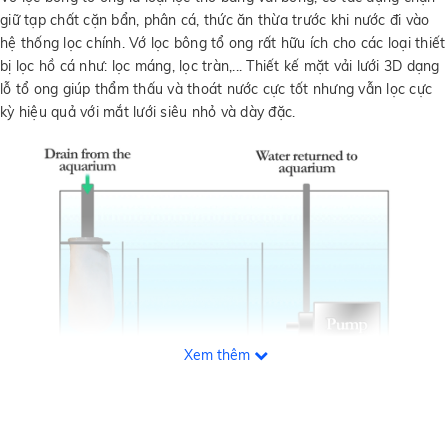
giữ tạp chất cặn bẩn, phân cá, thức ăn thừa trước khi nước đi vào
hệ thống lọc chính. Vớ lọc bông tổ ong rất hữu ích cho các loại thiết
bị lọc hồ cá như: lọc máng, lọc tràn,... Thiết kế mặt vải lưới 3D dạng
lỗ tổ ong giúp thẩm thấu và thoát nước cực tốt nhưng vẫn lọc cực
kỳ hiệu quả với mắt lưới siêu nhỏ và dày đặc.
Xem thêm
Khi sử dụng vớ lọc bông tổ ong để giữ cặn thô sẽ giúp không phải
giặt bông lọc thường xuyên vì tạp chất cặn bẩn thô đã được thu
gom trước khi nước chảy vào lớp bông lọc. Vớ lọc bông tổ ong dễ