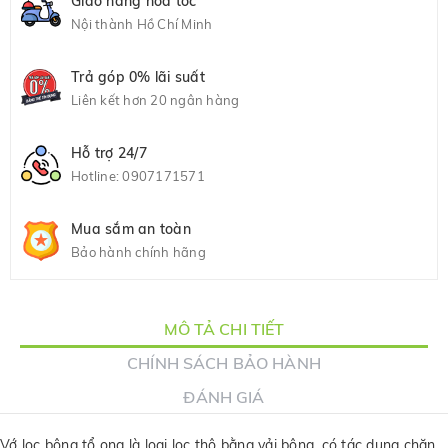
Giao hàng hỏa tốc
Nội thành Hồ Chí Minh
Trả góp 0% lãi suất
Liên kết hơn 20 ngân hàng
Hỗ trợ 24/7
Hotline:
0907171571
Mua sắm an toàn
Bảo hành chính hãng
MÔ TẢ CHI TIẾT
CHÍNH SÁCH BẢO HÀNH
ĐÁNH GIÁ
Vớ lọc bông tổ ong là loại lọc thô bằng vải bông, có tác dụng chặn