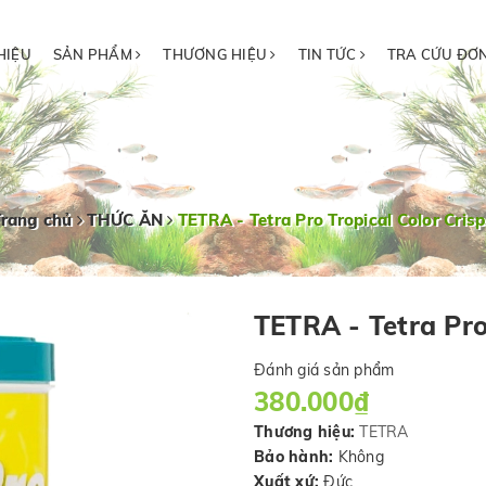
HIỆU
SẢN PHẨM
THƯƠNG HIỆU
TIN TỨC
TRA CỨU ĐƠ
Trang chủ
THỨC ĂN
TETRA - Tetra Pro Tropical Color Cris
TETRA - Tetra Pro
Đánh giá sản phẩm
380.000₫
Thương hiệu:
TETRA
Bảo hành:
Không
Xuất xứ:
Đức