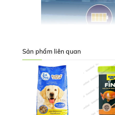
Sản phẩm liên quan
TETRA - Tetra Pro Tropical Color Crisps được sản xuất bằn
loại Vitamin nhóm B, đóng vai trò quan trọng với các Enzyme