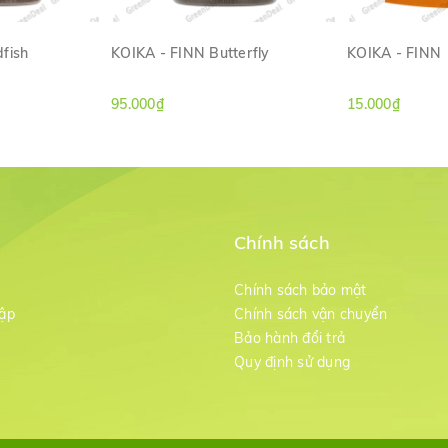
fish
KOIKA - FINN Butterfly
KOIKA - FINN
ANH
XEM NHANH
XE
95.000₫
15.000₫
Chính sách
m
Chính sách bảo mật
ập
Chính sách vận chuyển
Bảo hành đổi trả
g
Quy định sử dụng