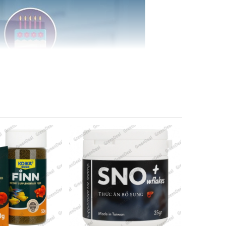
g, đồng thời được bổ sung tăng cường Biotin (Một
ảnh.