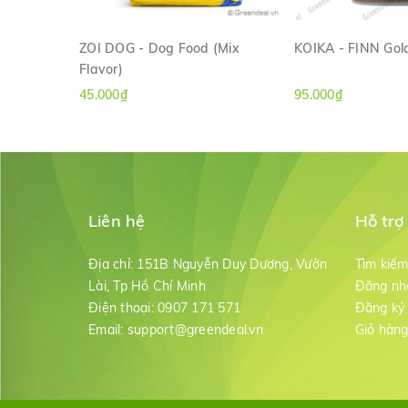
ZOI DOG - Dog Food (Mix
KOIKA - FINN Gold
Flavor)
XEM NHANH
XEM NH
45.000₫
95.000₫
Liên hệ
Hỗ trợ
Địa chỉ:
151B Nguyễn Duy Dương, Vườn
Tìm kiế
Lài, Tp Hồ Chí Minh
Đăng nh
Điện thoại:
0907 171 571
Đăng ký
Email:
support@greendeal.vn
Giỏ hàn