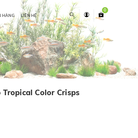
0
N HÀNG
LIÊN HỆ
ps
 Tropical Color Crisps