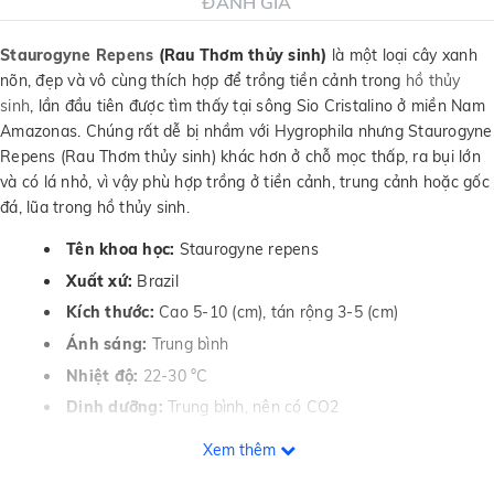
ĐÁNH GIÁ
Staurogyne Repens
(Rau Thơm thủy sinh)
là một loại cây xanh
nõn, đẹp và vô cùng thích hợp để trồng tiền cảnh trong
hồ thủy
sinh
, lần đầu tiên được tìm thấy tại sông Sio Cristalino ở miền Nam
Amazonas. Chúng rất dễ bị nhầm với Hygrophila nhưng Staurogyne
Repens (Rau Thơm thủy sinh) khác hơn ở chỗ mọc thấp, ra bụi lớn
và có lá nhỏ, vì vậy phù hợp trồng ở tiền cảnh, trung cảnh hoặc gốc
đá, lũa trong hồ thủy sinh.
Tên khoa học:
Staurogyne repens
Xuất xứ:
Brazil
Kích thước:
Cao 5-10 (cm), tán rộng 3-5 (cm)
Ánh sáng:
Trung bình
Nhiệt độ:
22-30 °C
Dinh dưỡng:
Trung bình, nên có CO2
Độ pH:
5.0 – 8.0
Xem thêm
Tốc độ sinh trưởng:
Trung bình