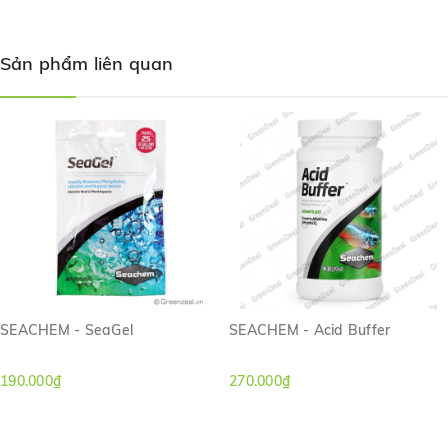
Stability
,
Pristine
,
Remediation
hoặc
Seed
để tăng tốc quá
trình ổn định và làm trong nước.
Sản phẩm liên quan
SEACHEM - SeaGel
SEACHEM - Acid Buffer
190.000₫
270.000₫