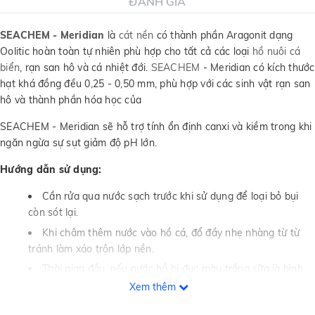
ĐÁNH GIÁ
SEACHEM - Meridian
là
cát nền
có thành phần Aragonit dạng
Oolitic hoàn toàn tự nhiên phù hợp cho tất cả các loại
hồ nuôi cá
biển
, rạn san hô và cá nhiệt đới.
SEACHEM
- Meridian có kích thước
hạt khá đồng đều 0,25 - 0,50 mm, phù hợp với các sinh vật rạn san
hô và thành phần hóa học của
SEACHEM - Meridian sẽ hỗ trợ tính ổn định canxi và kiềm trong khi
ngăn ngừa sự sụt giảm độ pH lớn.
Hướng dẫn sử dụng:
Cần rửa qua nước sạch trước khi sử dụng để loại bỏ bụi
còn sót lại.
Khi châm thêm nước vào hồ cá, đổ đầy nhẹ nhàng từ từ
tránh làm xáo trộn lớp nền.
Thời gian đầu, nếu nước hồ bị đục màu trắng sữa là bình
thường. Để loại bỏ tình trạng đục, hãy sử dụng phương pháp
Xem thêm
lọc cơ học (chẳng hạn như bông lọc). Sử dụng bổ sung
Clarity
,