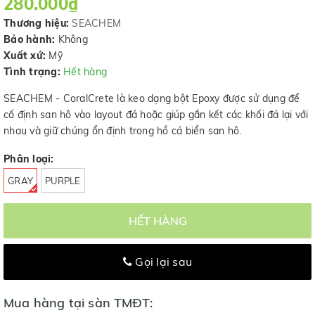
280.000₫
Thương hiệu:
SEACHEM
Bảo hành:
Không
Xuất xứ:
Mỹ
Tình trạng:
Hết hàng
SEACHEM - CoralCrete là keo dạng bột Epoxy được sử dụng để
cố định san hô vào layout đá hoặc giúp gắn kết các khối đá lại với
nhau và giữ chúng ổn định trong hồ cá biển san hô.
Phân loại:
GRAY
PURPLE
HẾT HÀNG
Gọi lại sau
Mua hàng tại sàn TMĐT: