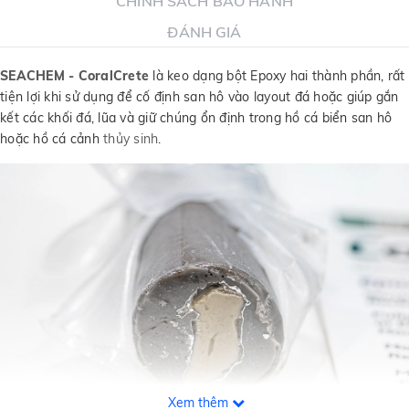
CHÍNH SÁCH BẢO HÀNH
ĐÁNH GIÁ
SEACHEM - CoralCrete
là keo dạng bột Epoxy hai thành phần, rất
tiện lợi khi sử dụng để cố định san hô vào layout đá hoặc giúp gắn
kết các khối đá, lũa và giữ chúng ổn định trong hồ cá biển san hô
hoặc hồ cá cảnh
thủy sinh
.
Xem thêm