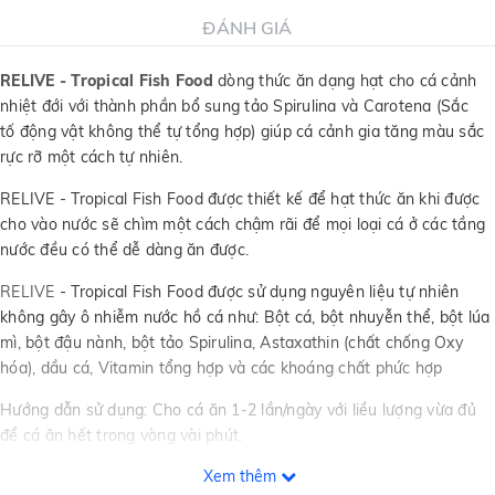
ĐÁNH GIÁ
RELIVE - Tropical Fish Food
dòng thức ăn dạng hạt cho cá cảnh
nhiệt đới với thành phần bổ sung tảo Spirulina và Carotena (Sắc
tố động vật không thể tự tổng hợp) giúp cá cảnh gia tăng màu sắc
rực rỡ một cách tự nhiên.
RELIVE - Tropical Fish Food được thiết kế để hạt thức ăn khi được
cho vào nước sẽ chìm một cách chậm rãi để mọi loại cá ở các tầng
nước đều có thể dễ dàng ăn được.
RELIVE
- Tropical Fish Food được sử dụng nguyên liệu tự nhiên
không gây ô nhiễm nước hồ cá như: Bột cá, bột nhuyễn thể, bột lúa
mì, bột đậu nành, bột tảo Spirulina, Astaxathin (chất chống Oxy
hóa), dầu cá, Vitamin tổng hợp và các khoáng chất phức hợp
Hướng dẫn sử dụng: Cho cá ăn 1-2 lần/ngày với liều lượng vừa đủ
để cá ăn hết trong vòng vài phút.
Xem thêm