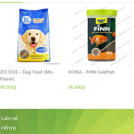
ZOI DOG - Dog Food (Mix
KOIKA - FINN Goldfish
Flavor)
45.000₫
95.000₫
Liên hệ
Hỗ trợ