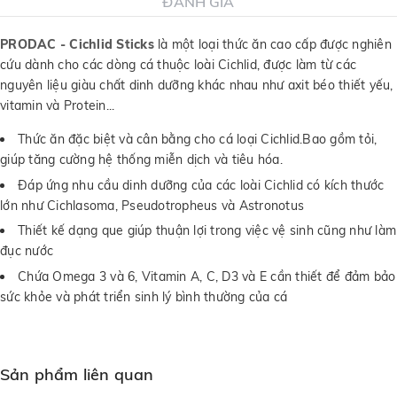
ĐÁNH GIÁ
PRODAC - Cichlid Sticks
là một loại thức ăn cao cấp được nghiên
cứu dành cho các dòng cá thuộc loài Cichlid, được làm từ các
nguyên liệu giàu chất dinh dưỡng khác nhau như axit béo thiết yếu,
vitamin và Protein...
Thức ăn đặc biệt và cân bằng cho cá loại Cichlid.Bao gồm tỏi,
giúp tăng cường hệ thống miễn dịch và tiêu hóa.
Đáp ứng nhu cầu dinh dưỡng của các loài Cichlid có kích thước
lớn như Cichlasoma, Pseudotropheus và Astronotus
Thiết kế dạng que giúp thuận lợi trong việc vệ sinh cũng như làm
đục nước
Chứa Omega 3 và 6, Vitamin A, C, D3 và E cần thiết để đảm bảo
sức khỏe và phát triển sinh lý bình thường của cá
Sản phẩm liên quan