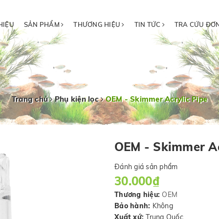
HIỆU
SẢN PHẨM
THƯƠNG HIỆU
TIN TỨC
TRA CỨU ĐƠ
Trang chủ
Phụ kiện lọc
OEM - Skimmer Acrylic Pipe
OEM - Skimmer Ac
Đánh giá sản phẩm
30.000₫
Thương hiệu:
OEM
Bảo hành:
Không
Xuất xứ:
Trung Quốc