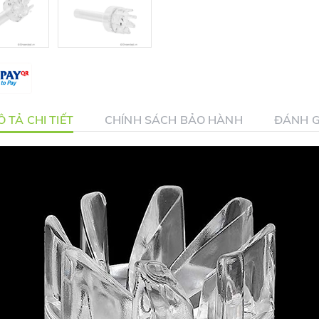
 TẢ CHI TIẾT
CHÍNH SÁCH BẢO HÀNH
ĐÁNH G