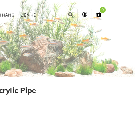
0
N HÀNG
LIÊN HỆ
rylic Pipe