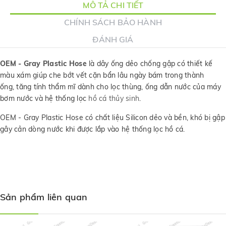
MÔ TẢ CHI TIẾT
CHÍNH SÁCH BẢO HÀNH
ĐÁNH GIÁ
OEM - Gray Plastic Hose
là dây ống dẻo chống gập có thiết kế
màu xám giúp che bớt vết cặn bẩn lâu ngày bám trong thành
ống, tăng tính thẩm mĩ dành cho lọc thùng, ống dẫn nước của máy
bơm nước và hệ thống lọc
hồ cá thủy sinh
.
OEM - Gray Plastic Hose có chất liệu Silicon dẻo và bền, khó bị gập
gây cản dòng nước khi được lắp vào hệ thống lọc hồ cá.
Sản phẩm liên quan