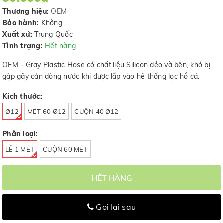
Thương hiệu:
OEM
Bảo hành:
Không
Xuất xứ:
Trung Quốc
Tình trạng:
Hết hàng
OEM - Gray Plastic Hose có chất liệu Silicon dẻo và bền, khó bị
gập gây cản dòng nước khi được lắp vào hệ thống lọc hồ cá.
Kích thước:
Ø12
MÉT 60 Ø12
CUỘN 40 Ø12
Phân loại:
LẺ 1 MÉT
CUỘN 60 MÉT
HẾT HÀNG
Gọi lại sau