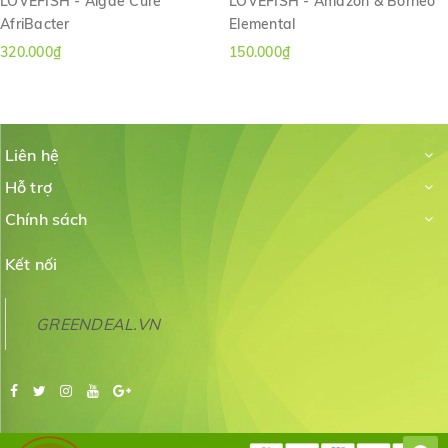
LOVEFISH - Algae Cure
LOVEFISH - Amazon & Borneo
AfriBacter
Elemental
320.000₫
150.000₫
Liên hệ
Hỗ trợ
Chính sách
Kết nối
GREENDEAL.VN