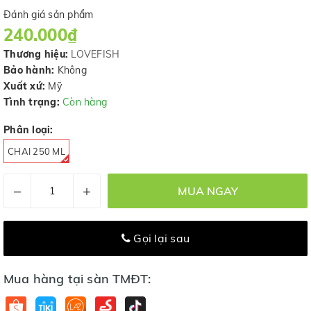
Đánh giá sản phẩm
240.000₫
Thương hiệu:
LOVEFISH
Bảo hành:
Không
Xuất xứ:
Mỹ
Tình trạng:
Còn hàng
Phân loại:
CHAI 250 ML
–
+
MUA NGAY
Gọi lại sau
Mua hàng tại sàn TMĐT: