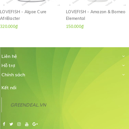
LOVEFISH - Algae Cure
LOVEFISH - Amazon & Borneo
AfriBacter
Elemental
320.000₫
150.000₫
Liên hệ
Hỗ trợ
Chính sách
Kết nối
GREENDEAL.VN