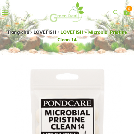
0
Toggle
navigation
Trang chủ
LOVEFISH
LOVEFISH - Microbial Pristine
Clean 14