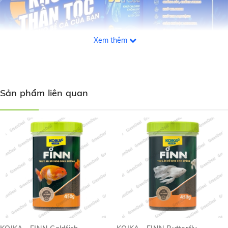
Xem thêm
Hướng dẫn sử dụng:
Sản phẩm liên quan
Sử dụng 5 ml KOIKA - DETOX cho khoảng 100 Lít (50
gallon) nước mới sẽ giúp loại bỏ khoảng 1 mg/L Ammonia, 4
mg/L Chloramine, hoặc 5 mg/L Chlor.
Có thể bổ sung trực tiếp vào hồ cá nhưng sẽ tốt hơn nếu
sử dụng khử trước bên ngoài cho lượng nước mới định thêm
vào hồ.
Đối với nồng độ Chloramine đặc biệt cao, có thể dùng gấp
đôi liều lượng mà vẫn đảm bảo an toàn cho các sinh vật sống
trong hồ cá cảnh.