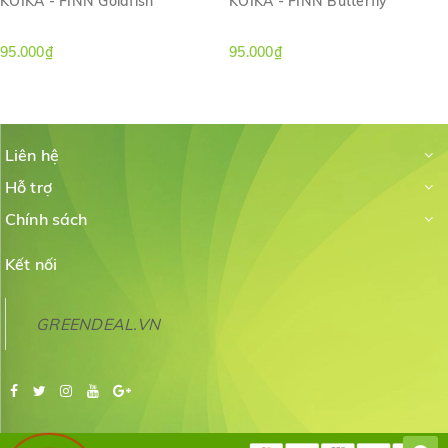
KOIKA - FINN Goldfish
KOIKA - FINN Butterfly
95.000₫
95.000₫
Liên hệ
Hỗ trợ
Chính sách
Kết nối
GREENDEAL.VN