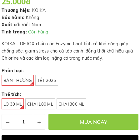
25.000₫
Thương hiệu:
KOIKA
Bảo hành:
Không
Xuất xứ:
Việt Nam
Tình trạng:
Còn hàng
KOIKA - DETOX chứa các Enzyme hoạt tính có khả năng giúp
chống sốc, giảm stress cho cá tép cảnh, đồng thời khử hiệu quả
Chlorine và các kim loại nặng có trong nước máy.
Phân loại:
BẢN THƯỜNG
TẾT 2025
Thể tích:
LỌ 30 ML
CHAI 180 ML
CHAI 300 ML
–
+
MUA NGAY