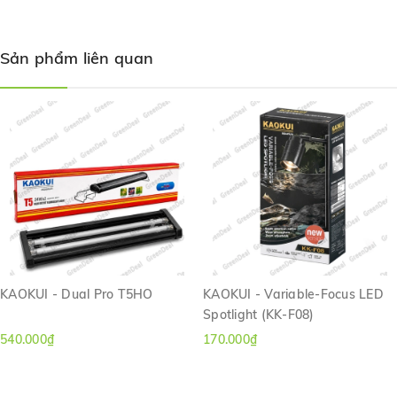
Sản phẩm liên quan
Chi tiết sản phẩm:
KAOKUI - Dual Pro T5HO
KAOKUI - Variable-Focus LED
Công suất: 10W
Spotlight (KK-F08)
Chế độ chiếu sáng: Trắng/Vàng/Trắng + Vàng
540.000₫
170.000₫
Phù hợp cho hồ có kích thước: 15-90 (cm).
Tiết kiệm điện năng.