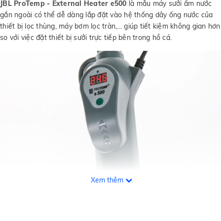
JBL ProTemp - External Heater e500
là mẫu máy sưởi ấm nước
gắn ngoài có thể dễ dàng lắp đặt vào hệ thống dây ống nước của
thiết bị lọc thùng, máy bơm lọc tràn,... giúp tiết kiệm không gian hơn
so với việc đặt thiết bị sưởi trực tiếp bên trong hồ cá.
Xem thêm
JBL
ProTemp - External Heater e500 sẽ giúp nhiệt độ được phân
phối đồng đều trong hồ cá và có độ chính xác cao hơn nhờ vào
dòng nước luôn luân chuyển qua bộ sưởi, khắc phục được tình trạng