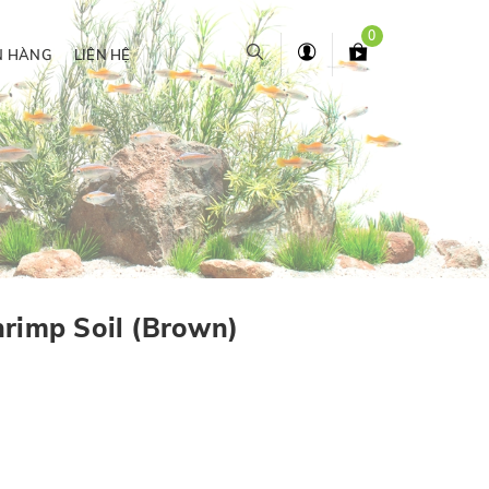
0
N HÀNG
LIÊN HỆ
hrimp Soil (Brown)