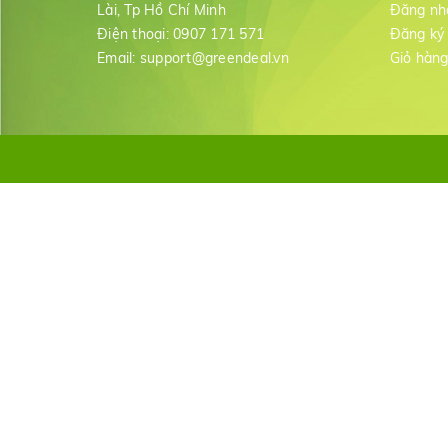
Lài, Tp Hồ Chí Minh
Đăng nh
Điện thoại:
0907 171 571
Đăng ký
Email:
support@greendeal.vn
Giỏ hàn