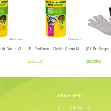
hlid Grano XL
JBL ProNovo - Cichlid Grano M
JBL ProScape 
ANH
XEM NHANH
XE
230.000₫
260.000₫
Chính sách
m
Chính sách bảo mật