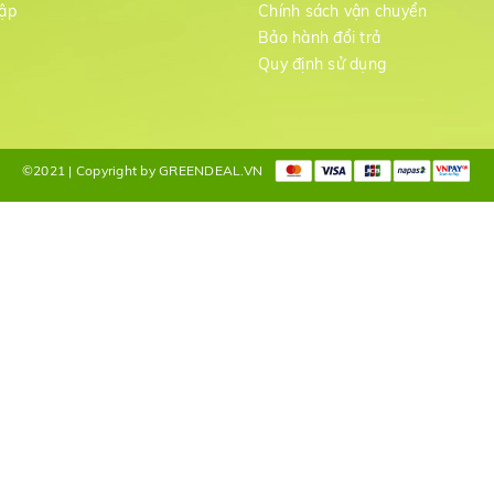
ập
Chính sách vận chuyển
Bảo hành đổi trả
g
Quy định sử dụng
©2021 | Copyright by GREENDEAL.VN