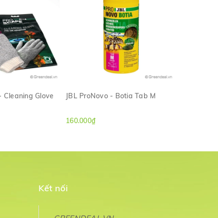
- Cleaning Glove
JBL ProNovo - Botia Tab M
JBL - Syme
M NHANH
XEM NHANH
160.000₫
170.000₫
Kết nối