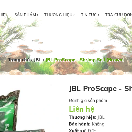
HIỆU
SẢN PHẨM
THƯƠNG HIỆU
TIN TỨC
TRA CỨU ĐƠ
Trang chủ
JBL
JBL ProScape - Shrimp Soil (Brown)
JBL ProScape - S
Đánh giá sản phẩm
Liên hệ
Thương hiệu:
JBL
Bảo hành:
Không
Xuất xứ:
Đức