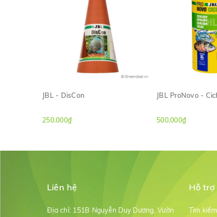
JBL - DisCon
JBL ProNovo - Cic
XEM NHANH
XEM NH
250.000₫
500.000₫
Liên hệ
Hỗ trợ
Địa chỉ:
151B Nguyễn Duy Dương, Vườn
Tìm kiế