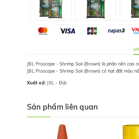
MÔ
JBL Proscape - Shrimp Soil (Brown) là phân nền cao c
JBL Proscape - Shrimp Soil (Brown) có hạt đất màu nâ
Xuất xứ:
JBL
- Đức
Sản phẩm liên quan