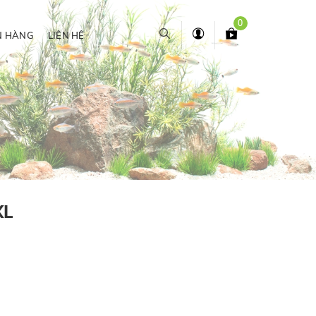
0
N HÀNG
LIÊN HỆ
XL