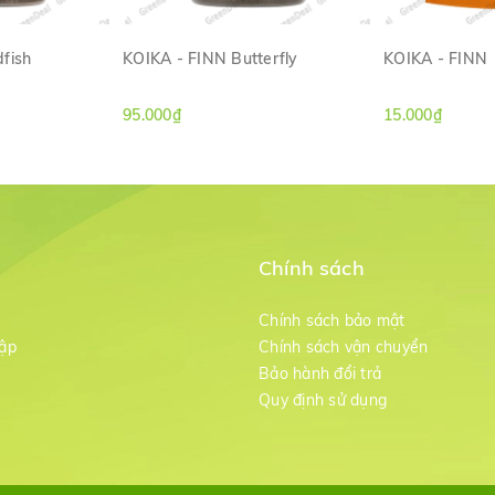
ợng vừa đủ để cá ăn hết trong vòng vài phút.
fish
KOIKA - FINN Butterfly
KOIKA - FINN
ANH
XEM NHANH
XE
95.000₫
15.000₫
Chính sách
m
Chính sách bảo mật
ập
Chính sách vận chuyển
Bảo hành đổi trả
g
Quy định sử dụng