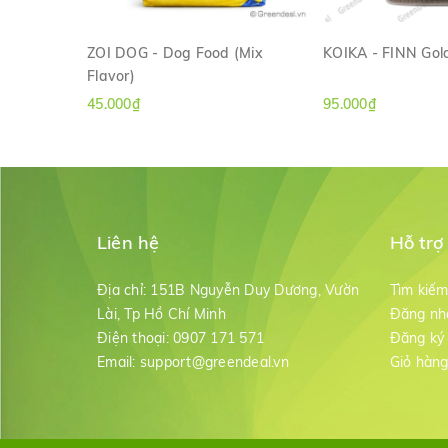
Hướng dẫn sử dụng:
Cho ăn 1-2 lần/ngày, nên cho lư
ZOI DOG - Dog Food (Mix
KOIKA - FINN Gold
Flavor)
XEM NHANH
XEM NH
45.000₫
95.000₫
Liên hệ
Hỗ trợ
Địa chỉ:
151B Nguyễn Duy Dương, Vườn
Tìm kiế
Lài, Tp Hồ Chí Minh
Đăng nh
Điện thoại:
0907 171 571
Đăng ký
Email:
support@greendeal.vn
Giỏ hàn