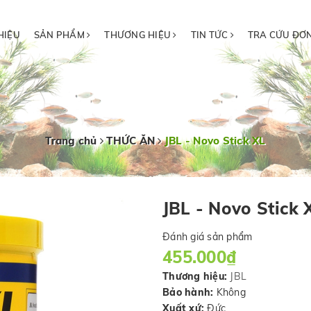
HIỆU
SẢN PHẨM
THƯƠNG HIỆU
TIN TỨC
TRA CỨU ĐƠ
Trang chủ
THỨC ĂN
JBL - Novo Stick XL
JBL - Novo Stick 
Đánh giá sản phẩm
455.000₫
Thương hiệu:
JBL
Bảo hành:
Không
Xuất xứ:
Đức