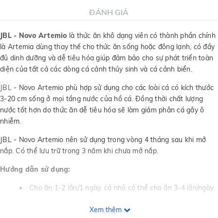
ĐÁNH GIÁ
JBL - Novo Artemio
là thức ăn khô dạng viên có thành phần chính
là Artemia dùng thay thế cho thức ăn sống hoặc đông lạnh, có đầy
đủ dinh dưỡng và dễ tiêu hóa giúp đảm bảo cho sự phát triển toàn
diện của tất cả các dòng cá cảnh thủy sinh và cá cảnh biển.
JBL
- Novo Artemio phù hợp sử dụng cho các loài cá có kích thước
3-20 cm sống ở mọi tầng nước của hồ cá. Đồng thời chất lượng
nước tốt hơn do thức ăn dễ tiêu hóa sẽ làm giảm phân cá gây ô
nhiễm.
JBL - Novo Artemio nên sử dụng trong vòng 4 tháng sau khi mở
nắp. Có thể lưu trữ trong 3 năm khi chưa mở nắp.
Hướng dẫn sử dụng:
Cho ăn 1-2 lần/1 ngày, cá nhỏ có thể cho ăn 3-4 lần/ngày
Nên canh lượng thức ăn được cá tiêu thụ hết trong vòng
Xem thêm
vài phút.