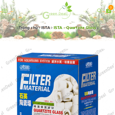
0
Toggle
navigation
Trang chủ
ISTA
ISTA - Quartzite Glass