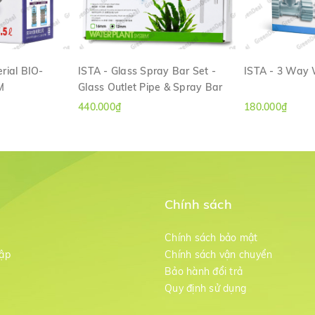
rial BIO-
ISTA - Glass Spray Bar Set -
ISTA - 3 Way
M
Glass Outlet Pipe & Spray Bar
ANH
XEM NHANH
XE
440.000₫
180.000₫
Chính sách
m
Chính sách bảo mật
ập
Chính sách vận chuyển
Bảo hành đổi trả
g
Quy định sử dụng