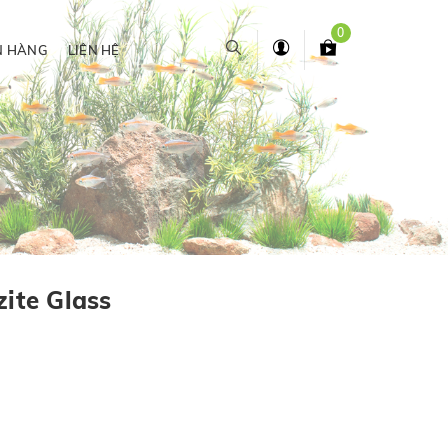
0
N HÀNG
LIÊN HỆ
zite Glass