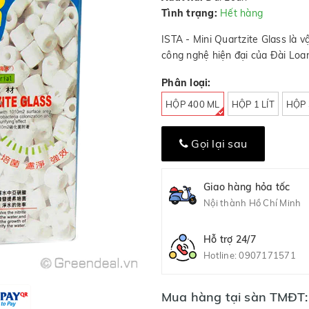
Tình trạng:
Hết hàng
ISTA - Mini Quartzite Glass là v
công nghệ hiện đại của Đài Loa
Phân loại:
HỘP 400 ML
HỘP 1 LÍT
HỘP 
Gọi lại sau
Giao hàng hỏa tốc
Nội thành Hồ Chí Minh
Hỗ trợ 24/7
Hotline:
0907171571
Mua hàng tại sàn TMĐT: