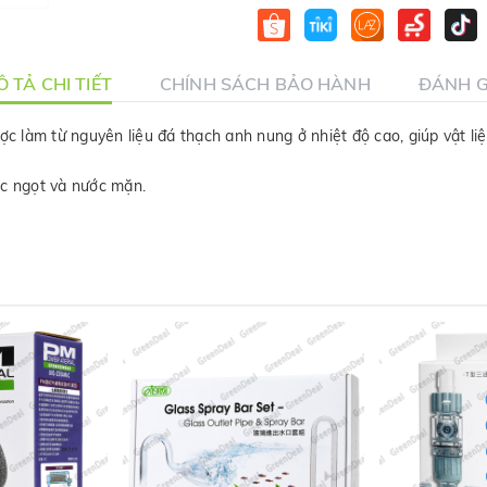
 TẢ CHI TIẾT
CHÍNH SÁCH BẢO HÀNH
ĐÁNH G
ược làm từ nguyên liệu đá thạch anh nung ở nhiệt độ cao, giúp vật li
ớc ngọt và nước mặn.