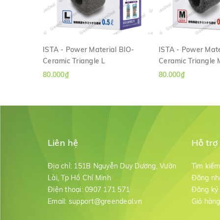
ISTA - Power Material BIO-
ISTA - Power Mate
Ceramic Triangle L
Ceramic Triangle 
XEM NHANH
XEM NH
80.000₫
80.000₫
Liên hệ
Hỗ trợ
Địa chỉ:
151B Nguyễn Duy Dương, Vườn
Tìm kiế
Lài, Tp Hồ Chí Minh
Đăng nh
Điện thoại:
0907 171 571
Đăng ký
Email:
support@greendeal.vn
Giỏ hàn