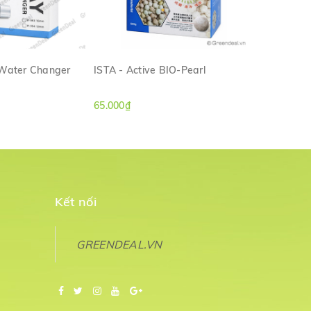
 Water Changer
ISTA - Active BIO-Pearl
ISTA - Han
M NHANH
XEM NHANH
65.000₫
160.000₫
Kết nối
GREENDEAL.VN