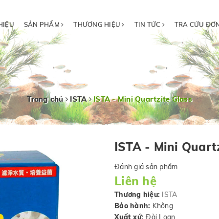
HIỆU
SẢN PHẨM
THƯƠNG HIỆU
TIN TỨC
TRA CỨU ĐƠ
Trang chủ
ISTA
ISTA - Mini Quartzite Glass
ISTA - Mini Quart
Đánh giá sản phẩm
Liên hệ
Thương hiệu:
ISTA
Bảo hành:
Không
Xuất xứ:
Đài Loan