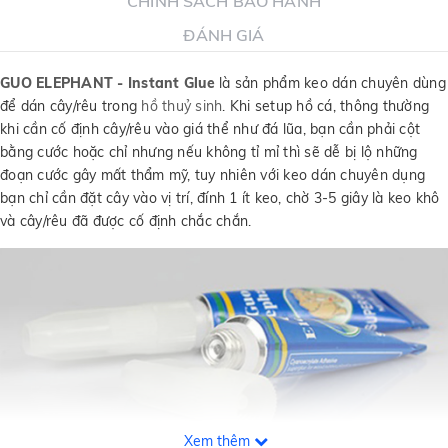
CHÍNH SÁCH BẢO HÀNH
ĐÁNH GIÁ
GUO ELEPHANT - Instant Glue
là sản phẩm keo dán chuyên dùng
để dán cây/rêu trong
hồ thuỷ sinh
. Khi setup hồ cá, thông thường
khi cần cố định cây/rêu vào giá thể như đá lũa, bạn cần phải cột
bằng cước hoặc chỉ nhưng nếu không tỉ mỉ thì sẽ dễ bị lộ những
đoạn cước gây mất thẩm mỹ, tuy nhiên với keo dán chuyên dụng
bạn chỉ cần đặt cây vào vị trí, đính 1 ít keo, chờ 3-5 giây là keo khô
và cây/rêu đã được cố định chắc chắn.
Xem thêm