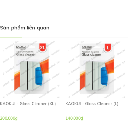
GUO ELEPHANT
- Instant Glue có thành phần keo an toàn, hoàn
toàn không ảnh hưởng đến thực vật và động vật trong hồ thuỷ sinh.
Sản phẩm liên quan
KAOKUI - Glass Cleaner (XL)
KAOKUI - Glass Cleaner (L)
200.000₫
140.000₫