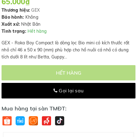
65.000₫
Thương hiệu:
GEX
Bảo hành:
Không
Xuất xứ:
Nhật Bản
Tình trạng:
Hết hàng
GEX - Roka Boy Compact là dòng lọc Bio mini có kích thước rất
nhỏ chỉ 46 x 50 x 90 (mm) phù hợp cho hồ nuôi cá nhỏ có dung
tích dưới 8 lít như Betta, Guppy...
HẾT HÀNG
Gọi lại sau
Mua hàng tại sàn TMĐT: