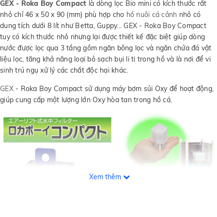
GEX - Roka Boy Compact
là dòng lọc Bio mini có kích thước rất
nhỏ chỉ 46 x 50 x 90 (mm) phù hợp cho
hồ nuôi cá cảnh
nhỏ có
dung tích dưới 8 lít như Betta, Guppy... GEX - Roka Boy Compact
tuy có kích thước nhỏ nhưng lại được thiết kế đặc biệt giúp dòng
nước được lọc qua 3 tầng gồm ngăn bông lọc và ngăn chứa đá vật
liệu lọc, tăng khả năng loại bỏ sạch bụi li ti trong hồ và là nơi để vi
sinh trú ngụ xử lý các chất độc hại khác.
GEX
- Roka Boy Compact sử dụng máy bơm sủi Oxy để hoạt động,
giúp cung cấp một lượng lớn Oxy hòa tan trong hồ cá.
Xem thêm