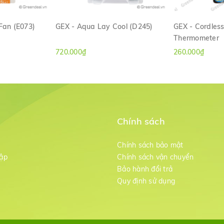
 Fan (E073)
GEX - Aqua Lay Cool (D245)
GEX - Cordless
Thermometer
ANH
XEM NHANH
XE
720.000₫
260.000₫
Chính sách
m
Chính sách bảo mật
ập
Chính sách vận chuyển
Bảo hành đổi trả
g
Quy định sử dụng