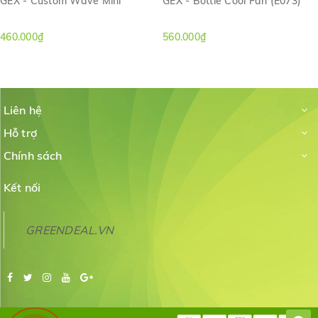
GEX - Custom Wave Mini
GEX - Bottle Cool Fan (E073)
460.000₫
560.000₫
Liên hệ
Hỗ trợ
Chính sách
Kết nối
GREENDEAL.VN