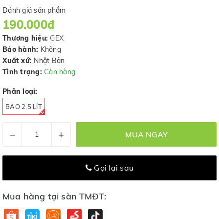
Đánh giá sản phẩm
190.000₫
Thương hiệu:
GEX
Bảo hành:
Không
Xuất xứ:
Nhật Bản
Tình trạng:
Còn hàng
Phân loại:
BAO 2,5 LÍT
–
+
MUA NGAY
Gọi lại sau
Mua hàng tại sàn TMĐT: