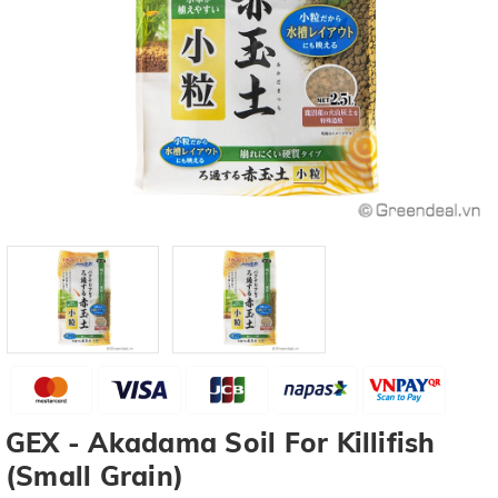
GEX - Akadama Soil For Killifish
(Small Grain)