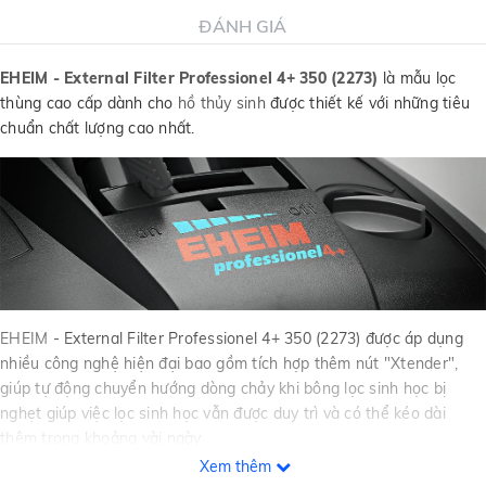
ĐÁNH GIÁ
EHEIM - External Filter Professionel 4+ 350 (2273)
là mẫu lọc
thùng cao cấp dành cho
hồ thủy sinh
được thiết kế với những tiêu
chuẩn chất lượng cao nhất.
EHEIM
- External Filter Professionel 4+ 350 (2273) được áp dụng
nhiều công nghệ hiện đại bao gồm tích hợp thêm nút "Xtender",
giúp tự động chuyển hướng dòng chảy khi bông lọc sinh học bị
nghẹt giúp việc lọc sinh học vẫn được duy trì và có thể kéo dài
thêm trong khoảng vài ngày.
Xem thêm