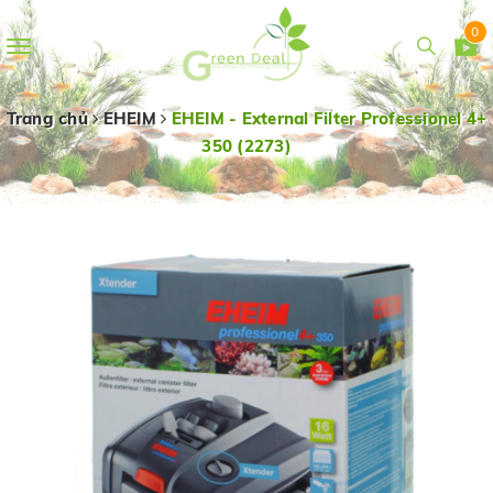
0
Toggle
navigation
Trang chủ
EHEIM
EHEIM - External Filter Professionel 4+
350 (2273)