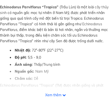
Echinodorus Parviflorus “Tropica”
(Trầu Lùn) là một loài
cây thủy
sinh
có nguồn gốc mọc tự nhiên ở Nam Mỹ, được phát triển nhân
giống qua quá trình cấy mô đột biến từ trại Tropica. Echinodorus
Parviflorus "Tropica" có hình thái lá gần giống như
Echinodorus
Parviflorus, điểm khác biệt là bản lá hơi nhăn, ngắn và thường mọc
thành bụi thấp, trong điều kiện chăm sóc tối ưu Echinodorus
Parviflorus "Tropica" nhìn như cây Sen đá được trồng dưới nước.
Nhiệt độ:
72°-80°F (22°-27°C)
Độ pH:
5,5 - 9,0
Ánh sáng:
Thấp/Trung bình
Nguồn gốc:
Nam Mỹ
Chăm sóc:
Dễ
Echinodorus Parviflorus "Tropica" (TM) được nhân giống và phát
triển bởi trại
Thủy sinh Thủy Mộc
với giá thể trồng sạch, hoàn toàn
Xem thêm
không dùng đất. Trong trường hợp sản phẩm này hết hàng, bạn có
thể tìm kiểm sản phẩm tương tự từ các nguồn trại khác
TẠI ĐÂY