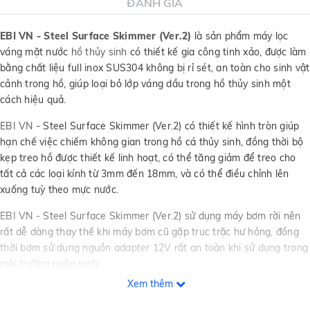
ĐÁNH GIÁ
EBI VN - Steel Surface Skimmer (Ver.2)
là sản phẩm máy lọc
váng mặt nước
hồ thủy sinh
có thiết kế gia công tinh xảo, được làm
bằng chất liệu full inox SUS304 không bị rỉ sét, an toàn cho sinh vật
cảnh trong hồ, giúp loại bỏ lớp váng dầu trong hồ thủy sinh một
cách hiệu quả.
EBI VN
- Steel Surface Skimmer (Ver.2) có thiết kế hình tròn giúp
hạn chế việc chiếm không gian trong hồ cá thủy sinh, đồng thời bộ
kẹp treo hồ được thiết kế linh hoạt, có thể tăng giảm để treo cho
tất cả các loại kính từ 3mm đến 18mm, và có thể điều chỉnh lên
xuống tuỳ theo mực nước.
EBI VN - Steel Surface Skimmer (Ver.2) sử dụng máy bơm rời nên
rất dễ dàng thay thế khi máy bơm cũ gặp trục trặc hư hỏng, đồng
thời bơm sử dụng nguồn adapter 12V rất an toàn khi sử dụng trong
môi trường ngập nước.
Xem thêm
Thông số sản phẩm: