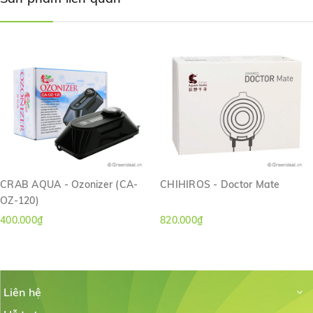
Doctor
Chọn chế độ, nhập thông số TDS và thể tích hồ.
Nhấn nút Confirm để thiết bị bắt đầu hoạt động.
Máy sẽ hoạt động tự động ngắt nghỉ, từ 15-60 phút tùy
hồ.
Không sử dụng máy cho hồ nước mặn.
CRAB AQUA - Ozonizer (CA-
CHIHIROS - Doctor Mate
OZ-120)
400.000₫
820.000₫
Liên hệ