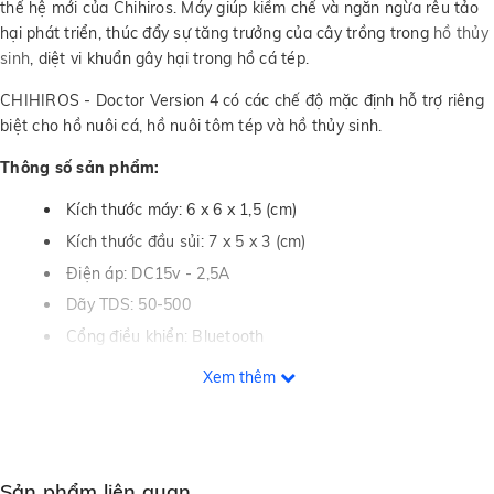
thế hệ mới của Chihiros. Máy giúp kiềm chế và ngăn ngừa rêu tảo
hại phát triển, thúc đẩy sự tăng trưởng của cây trồng trong
hồ thủy
sinh
, diệt vi khuẩn gây hại trong hồ cá tép.
CHIHIROS - Doctor Version 4 có các chế độ mặc định hỗ trợ riêng
biệt cho hồ nuôi cá, hồ nuôi tôm tép và hồ thủy sinh.
Thông số sản phẩm:
Kích thước máy: 6 x 6 x 1,5 (cm)
Kích thước đầu sủi: 7 x 5 x 3 (cm)
Điện áp: DC15v - 2,5A
Dãy TDS: 50-500
Cổng điều khiển: Bluetooth
Hướng dẫn sử dụng:
Xem thêm
Tải và cài đặt App Chihiros Magic trên Appstore hoặc
CHPlay
Lắp ráp và cố định đầu sủi vào hồ. Bật bluetooth trên điện
Sản phẩm liên quan
thoại và đăng nhập vào ứng dụng, chọn mục New Chihiros