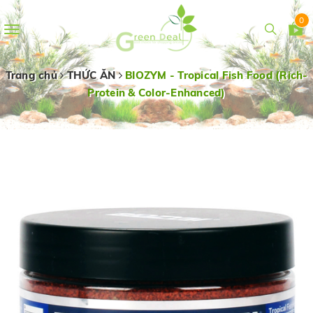
0
Toggle
navigation
Trang chủ
THỨC ĂN
BIOZYM - Tropical Fish Food (Rich-
Protein & Color-Enhanced)