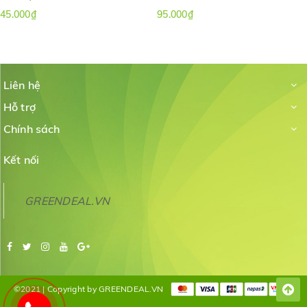
ăn hết trong vòng vài phút.
45.000₫
95.000₫
Liên hệ
Hỗ trợ
Chính sách
Kết nối
GREENDEAL.VN
©2021 | Copyright by GREENDEAL.VN