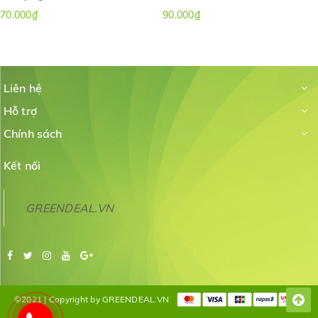
điều kiện chất lượng nước và kinh nghiệm cá nhân.
70.000₫
90.000₫
Liên hệ
Hỗ trợ
Chính sách
Kết nối
GREENDEAL.VN
©2021 | Copyright by GREENDEAL.VN