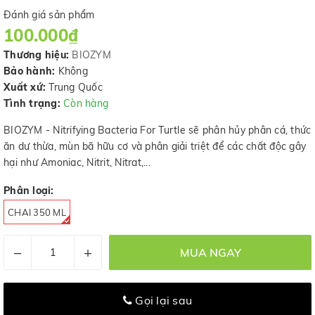
Đánh giá sản phẩm
100.000₫
Thương hiệu:
BIOZYM
Bảo hành:
Không
Xuất xứ:
Trung Quốc
Tình trạng:
Còn hàng
BIOZYM - Nitrifying Bacteria For Turtle sẽ phân hủy phân cá, thức
ăn dư thừa, mùn bã hữu cơ và phân giải triệt để các chất độc gây
hại như Amoniac, Nitrit, Nitrat,...
Phân loại:
CHAI 350 ML
–
+
MUA NGAY
Gọi lại sau