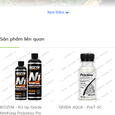
Xem thêm
Khu vực sinh sống của Rùa tương đối ít nước, nhiều phân, thức ăn
thừa thường khiến khả năng lọc quá tải, do đó sẽ cần vi khuẩn
Sản phẩm liên quan
Nitrat hóa mạnh hơn để phân hủy và loại bỏ mùi hôi thối.
BIOZYM
-
Nitrifying Bacteria For Turtle sẽ phân hủy phân cá, thức ăn dư
thừa, mùn bã hữu cơ và phân giải triệt để các chất độc gây hại như
Amoniac, Nitrit, Nitrat,... để làm sạch và tăng chất lượng nước của
hồ nuôi. Ngoài ra BIOZYM - Nitrifying Bacteria For Turtle còn ức
chế nấm bệnh phát triển cũng như ngăn chặn sự hình thành tảo
gây xanh nước.
Hướng dẫn sử dụng:
Dùng 10 ml cho khoảng 100 lít nước, sử dụng 1-2
lần/1 tuần để duy trì hệ vi sinh ổn định.
BIOZYM - N1 Up-Grade
GREEN AQUA - PrisT-SC
Liều lượng và chu kỳ sử dụng có thể tăng hoặc giảm theo
Nitrifying Probiotics Pro