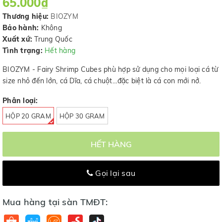
65.000₫
Thương hiệu:
BIOZYM
Bảo hành:
Không
Xuất xứ:
Trung Quốc
Tình trạng:
Hết hàng
BIOZYM - Fairy Shrimp Cubes phù hợp sử dụng cho mọi loại cá từ
size nhỏ đến lớn, cá Dĩa, cá chuột…đặc biệt là cá con mới nở.
Phân loại:
HỘP 20 GRAM
HỘP 30 GRAM
HẾT HÀNG
Gọi lại sau
Mua hàng tại sàn TMĐT: