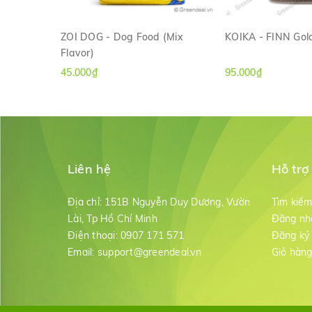
ZOI DOG - Dog Food (Mix
KOIKA - FINN Gold
Flavor)
XEM NHANH
XEM NH
45.000₫
95.000₫
Liên hệ
Hỗ trợ
Địa chỉ:
151B Nguyễn Duy Dương, Vườn
Tìm kiế
Lài, Tp Hồ Chí Minh
Đăng nh
Điện thoại:
0907 171 571
Đăng ký
Email:
support@greendeal.vn
Giỏ hàn