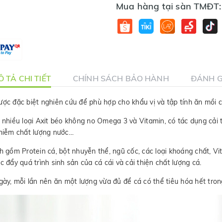
Mua hàng tại sàn TMĐT:
 TẢ CHI TIẾT
CHÍNH SÁCH BẢO HÀNH
ĐÁNH G
ợc đặc biệt nghiên cứu để phù hợp cho khẩu vị và tập tính ăn mồi củ
hiều loại Axit béo không no Omega 3 và Vitamin, có tác dụng cải t
nhiễm chất lượng nước…
gồm Protein cá, bột nhuyễn thể, ngũ cốc, các loại khoáng chất, Vit
 đẩy quá trình sinh sản của cá cái và cải thiện chất lượng cá.
ày, mỗi lần nên ăn một lượng vừa đủ để cá có thể tiêu hóa hết trong