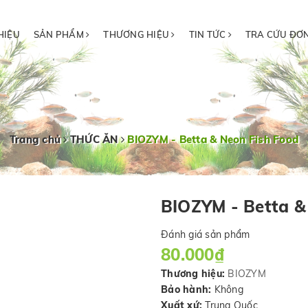
HIỆU
SẢN PHẨM
THƯƠNG HIỆU
TIN TỨC
TRA CỨU ĐƠ
Trang chủ
THỨC ĂN
BIOZYM - Betta & Neon Fish Food
BIOZYM - Betta &
Đánh giá sản phẩm
80.000₫
Thương hiệu:
BIOZYM
Bảo hành:
Không
Xuất xứ:
Trung Quốc