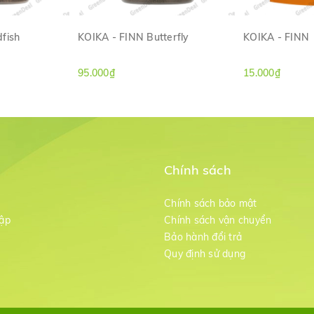
fish
KOIKA - FINN Butterfly
KOIKA - FINN
ANH
XEM NHANH
XE
95.000₫
15.000₫
Chính sách
m
Chính sách bảo mật
ập
Chính sách vận chuyển
Bảo hành đổi trả
g
Quy định sử dụng