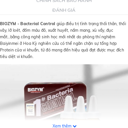
CHÍNH SÁCH BẢO HÀNH
ĐÁNH GIÁ
BIOZYM - Bacterial Control
giúp điều trị tình trạng thối thân, thối
vây, lở loét, đốm máu đỏ, xuất huyết, nấm mang, xù vẩy, đục
mắt...bằng công nghệ sinh học mới nhất do phòng thí nghiệm
Baiyinmei ở Hoa Kỳ nghiên cứu có thể ngăn chặn sự tổng hợp
Protein của vi khuẩn, từ đó mang đến hiệu quả đạt được mục đích
tiêu diệt vi khuẩn.
Xem thêm