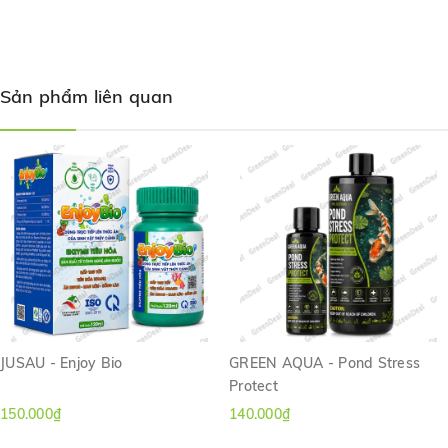
BIOZYM
- Bacterial Control khác biệt hoàn toàn với các dòng thuốc
Sản phẩm liên quan
chữa bệnh hiện tại trên thị trường, là một trong những sự lựa chọn
tốt nhất để thay thế các dòng sản phẩm hóa học và kháng sinh.
Đây là dòng sản phẩm sinh học tinh khiết, không kháng thuốc,
không tác dụng phụ trên cá, không gây hại vi khuẩn Nitrate hóa và
có thể được sử dụng cho nhiều loại cá cảnh giá trị cao nhạy cảm với
thuốc như cá Rồng, cá Đuối, Koi, cá nhỏ, cá da trơn và các loại cá
khác.
JUSAU - Enjoy Bio
GREEN AQUA - Pond Stress
Protect
150.000₫
140.000₫