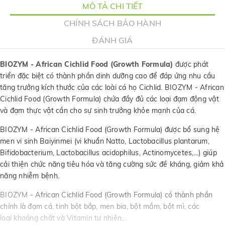
MÔ TẢ CHI TIẾT
CHÍNH SÁCH BẢO HÀNH
ĐÁNH GIÁ
BIOZYM - African Cichlid Food (Growth Formula)
được phát
triển đặc biệt có thành phần dinh dưỡng cao để đáp ứng nhu cầu
tăng trưởng kích thước của các loài cá họ Cichlid. BIOZYM - African
Cichlid Food (Growth Formula) chứa đầy đủ các loại đạm động vật
và đạm thực vật cần cho sự sinh trưởng khỏe mạnh của cá.
BIOZYM - African Cichlid Food (Growth Formula) được bổ sung hệ
men vi sinh Baiyinmei (vi khuẩn Natto, Lactobacillus plantarum,
Bifidobacterium, Lactobacillus acidophilus, Actinomycetes,...) giúp
cải thiện chức năng tiêu hóa và tăng cường sức đề kháng, giảm khả
năng nhiễm bệnh.
BIOZYM
- African Cichlid Food (Growth Formula) có thành phần
chính là đạm cá, tinh bột bắp, men bia, bột mầm, bột mì, các
loại khoáng chất và Vitamin tự nhiên...