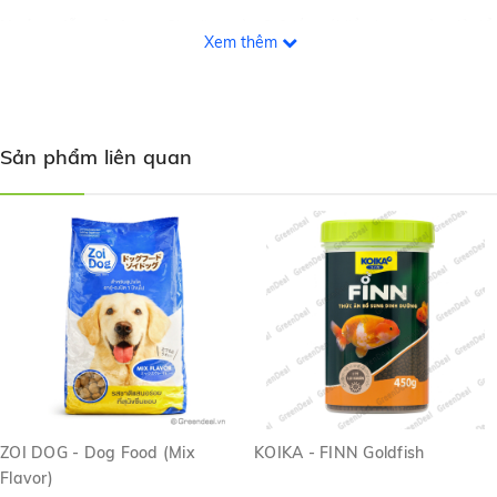
Hướng dẫn sử dụng:
Cho ăn ngày 2-3 lần với liều lượng vừa đủ để
Xem thêm
cá ăn hết trong vòng vài phút
Sản phẩm liên quan
ZOI DOG - Dog Food (Mix
KOIKA - FINN Goldfish
Flavor)