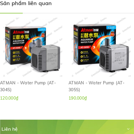
Máy chưa bao gồm vật liệu lọc
Sản phẩm liên quan
ATMAN - Water Pump (AT-
ATMAN - Water Pump (AT-
304S)
305S)
120.000₫
190.000₫
Liên hệ