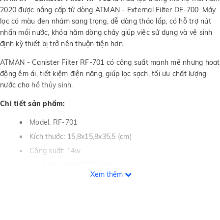
2020 được nâng cấp từ dòng ATMAN - External Filter DF-700. Máy
lọc có màu đen nhám sang trọng, dễ dàng tháo lắp, có hỗ trợ nút
nhấn mồi nước, khóa hãm dòng chảy giúp việc sử dụng và vệ sinh
định kỳ thiết bị trở nên thuận tiện hơn.
ATMAN - Canister Filter RF-701 có công suất mạnh mẽ nhưng hoạt
động êm ái, tiết kiệm điện năng, giúp lọc sạch, tối ưu chất lượng
nước cho
hồ thủy sinh
.
Chi tiết sản phẩm:
Model: RF-701
Kích thước: 15,8x15,8x35,5 (cm)
Công suất: 14w
Lưu lượng nước: 820 Lít/H
Xem thêm
Kích thước ống In/Out: 12 mm
Số ngăn lọc: 03
Kích thước hồ thích hợp: 60-90 cm (60-200 Lít)