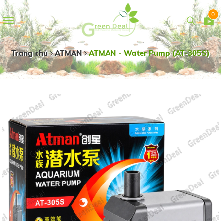
0
Toggle
navigation
Trang chủ
ATMAN
ATMAN - Water Pump (AT-305S)