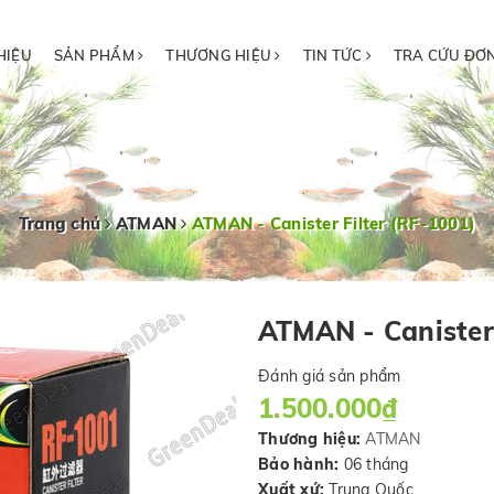
HIỆU
SẢN PHẨM
THƯƠNG HIỆU
TIN TỨC
TRA CỨU ĐƠ
Trang chủ
ATMAN
ATMAN - Canister Filter (RF-1001)
ATMAN - Canister 
Đánh giá sản phẩm
1.500.000₫
Thương hiệu:
ATMAN
Bảo hành:
06 tháng
Xuất xứ:
Trung Quốc