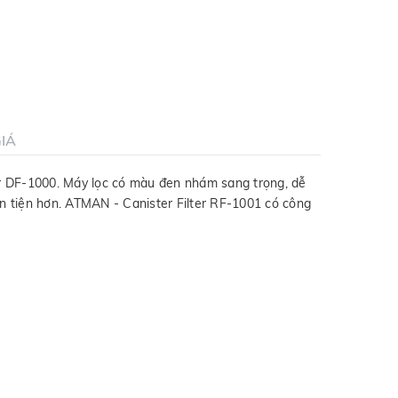
IÁ
r DF-1000. Máy lọc có màu đen nhám sang trọng, dễ
ận tiện hơn. ATMAN - Canister Filter RF-1001 có công