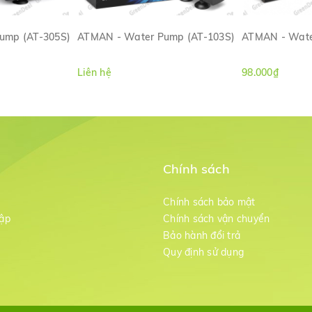
ump (AT-305S)
ATMAN - Water Pump (AT-103S)
ATMAN - Wate
ANH
XEM NHANH
XE
Liên hệ
98.000₫
Chính sách
m
Chính sách bảo mật
ập
Chính sách vận chuyển
Bảo hành đổi trả
g
Quy định sử dụng