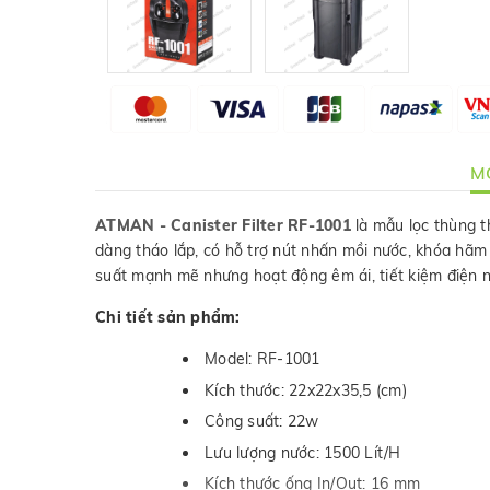
MÔ
ATMAN - Canister Filter RF-100
1
là mẫu lọc thùng 
dàng tháo lắp, có hỗ trợ nút nhấn mồi nước, khóa hãm 
suất mạnh mẽ nhưng hoạt động êm ái, tiết kiệm điện n
Chi tiết sản phẩm:
Model: RF-1001
Kích thước: 22x22x35,5 (cm)
Công suất: 22w
Lưu lượng nước: 1500 Lít/H
Kích thước ống In/Out: 16 mm