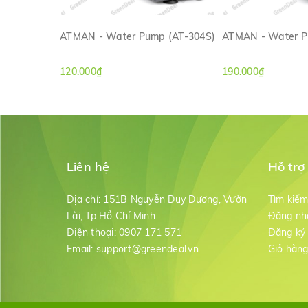
ATMAN - Water Pump (AT-304S)
ATMAN - Water P
XEM NHANH
XEM NH
120.000₫
190.000₫
Liên hệ
Hỗ trợ
Địa chỉ:
151B Nguyễn Duy Dương, Vườn
Tìm kiế
Lài, Tp Hồ Chí Minh
Đăng nh
Điện thoại:
0907 171 571
Đăng ký
Email:
support@greendeal.vn
Giỏ hàn