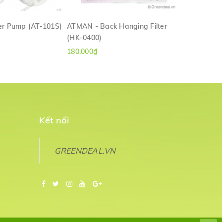
r Pump (AT-101S)
ATMAN - Back Hanging Filter
ATMAN - Ba
(HK-0400)
(HK-0100)
M NHANH
XEM NHANH
180.000₫
120.000₫
Kết nối
GREENDEAL.VN