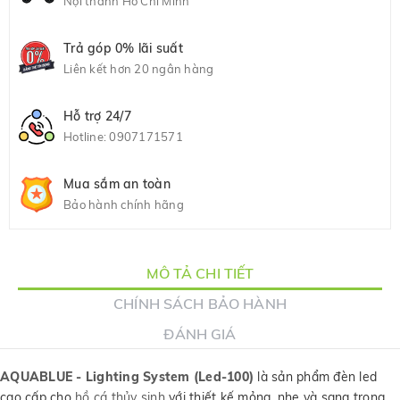
Nội thành Hồ Chí Minh
Trả góp 0% lãi suất
Liên kết hơn 20 ngân hàng
Hỗ trợ 24/7
Hotline:
0907171571
Mua sắm an toàn
Bảo hành chính hãng
MÔ TẢ CHI TIẾT
CHÍNH SÁCH BẢO HÀNH
ĐÁNH GIÁ
AQUABLUE - Lighting System (Led-100)
là sản phẩm đèn led
cao cấp cho
hồ cá thủy sinh
với thiết kế mỏng, nhẹ và sang trọng.