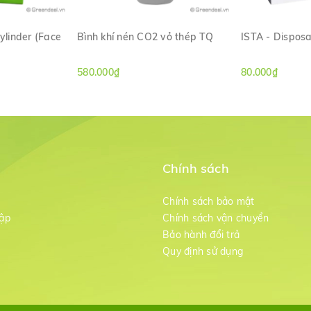
linder (Face
Bình khí nén CO2 vỏ thép TQ
ISTA - Dispos
ANH
XEM NHANH
XE
580.000₫
80.000₫
Chính sách
m
Chính sách bảo mật
ập
Chính sách vận chuyển
Bảo hành đổi trả
g
Quy định sử dụng