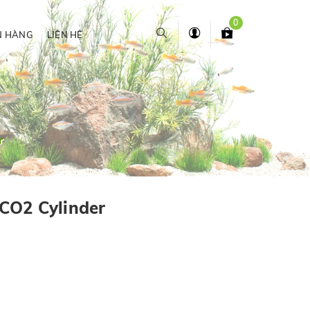
0
N HÀNG
LIÊN HỆ
r
CO2 Cylinder