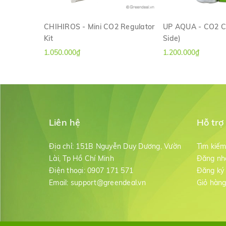
CHIHIROS - Mini CO2 Regulator
UP AQUA - CO2 Cy
Kit
Side)
XEM NHANH
XEM NH
1.050.000₫
1.200.000₫
Liên hệ
Hỗ trợ
Địa chỉ:
151B Nguyễn Duy Dương, Vườn
Tìm kiế
Lài, Tp Hồ Chí Minh
Đăng nh
Điện thoại:
0907 171 571
Đăng ký
Email:
support@greendeal.vn
Giỏ hàn