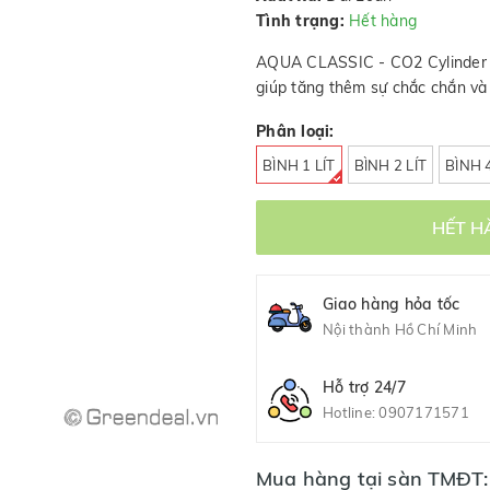
Tình trạng:
Hết hàng
AQUA CLASSIC - CO2 Cylinder c
giúp tăng thêm sự chắc chắn và
Phân loại:
BÌNH 1 LÍT
BÌNH 2 LÍT
BÌNH 4
HẾT H
Giao hàng hỏa tốc
Nội thành Hồ Chí Minh
Hỗ trợ 24/7
Hotline:
0907171571
Mua hàng tại sàn TMĐT: