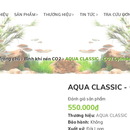
HIỆU
SẢN PHẨM
THƯƠNG HIỆU
TIN TỨC
TRA CỨU ĐƠ
Trang chủ
Bình khí nén CO2
AQUA CLASSIC - CO2 Cylinde
AQUA CLASSIC - 
Đánh giá sản phẩm
550.000₫
Thương hiệu:
AQUA CLASSIC
Bảo hành:
Không
Xuất xứ:
Đài Loan