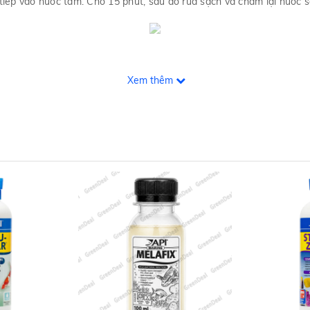
tiếp vào nước tắm. Chờ 15 phút, sau đó rửa sạch và châm lại nước 
Xem thêm