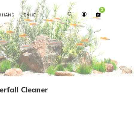
0
N HÀNG
LIÊN HỆ
rfall Cleaner