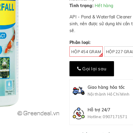
Tình trạng:
Hết hàng
API - Pond & Waterfall Cleaner 
sinh, nên được sử dụng khi cần t
sẽ.
Phân loại:
HỘP 454 GRAM
HỘP 227 GR
Gọi lại sau
Giao hàng hỏa tốc
Nội thành Hồ Chí Minh
Hỗ trợ 24/7
Hotline:
0907171571