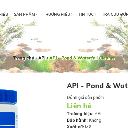
HIỆU
SẢN PHẨM
THƯƠNG HIỆU
TIN TỨC
TRA CỨU ĐƠ
Trang chủ
API
API - Pond & Waterfall Cleaner
API - Pond & Wate
Đánh giá sản phẩm
Liên hệ
Thương hiệu:
API
Bảo hành:
Không
Xuất xứ:
Mỹ