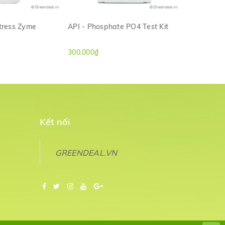
tress Zyme
API - Phosphate PO4 Test Kit
API - Pond
M NHANH
XEM NHANH
300.000₫
450.000₫
Kết nối
GREENDEAL.VN