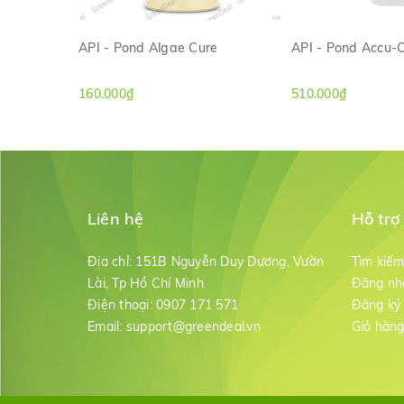
API - Pond Algae Cure
API - Pond Accu-C
XEM NHANH
XEM NH
160.000₫
510.000₫
Liên hệ
Hỗ trợ
Địa chỉ:
151B Nguyễn Duy Dương, Vườn
Tìm kiế
Lài, Tp Hồ Chí Minh
Đăng nh
Điện thoại:
0907 171 571
Đăng ký
Email:
support@greendeal.vn
Giỏ hàn