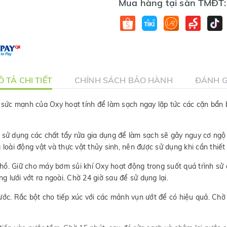
Mua hàng tại sàn TMĐT:
 TẢ CHI TIẾT
CHÍNH SÁCH BẢO HÀNH
ĐÁNH G
 sức mạnh của Oxy hoạt tính để làm sạch ngay lặp tức các cặn bẩn 
 sử dụng các chất tẩy rửa gia dụng để làm sạch sẽ gây nguy cơ ngộ
loài động vật và thực vật thủy sinh, nên được sử dụng khi cần thiết 
hồ. Giữ cho máy bơm sủi khí Oxy hoạt động trong suốt quá trình s
ng lưới vớt ra ngoài. Chờ 24 giờ sau để sử dụng lại.
c. Rắc bột cho tiếp xúc với các mảnh vụn ướt để có hiệu quả. Chờ 1