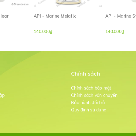
lear
API - Marine Melafix
API - Marine S
ANH
XEM NHANH
XE
140.000₫
140.000₫
Chính sách
m
Chính sách bảo mật
ập
Chính sách vận chuyển
Bảo hành đổi trả
g
Quy định sử dụng