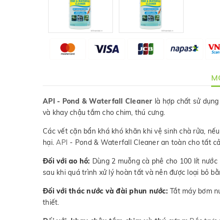
MÔ
API - Pond & Waterfall Cleaner
là hợp chất sử dụng
và khay chậu tắm cho chim, thú cưng.
Các vết cặn bẩn khá khó khăn khi vệ sinh chà rửa, nếu
hại.
API
- Pond & Waterfall Cleaner an toàn cho tất cả 
Đối với ao hồ:
Dùng 2 muỗng cà phê cho 100 lít nước 
sau khi quá trình xử lý hoàn tất và nên được loại bỏ bằ
Đối với thác nước và đài phun nước:
Tắt máy bơm nướ
thiết.