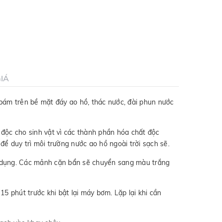
IÁ
bám trên bề mặt đáy ao hồ, thác nước, đài phun nước
 độc cho sinh vật vì các thành phần hóa chất độc
để duy trì môi trường nước ao hồ ngoài trời sạch sẽ.
ử dụng. Các mảnh cặn bẩn sẽ chuyển sang màu trắng
5 phút trước khi bật lại máy bơm. Lặp lại khi cần