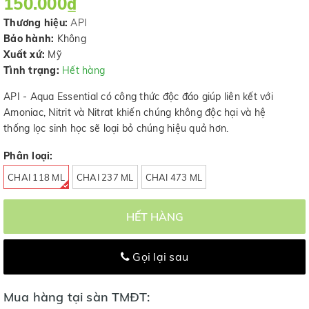
150.000₫
Thương hiệu:
API
Bảo hành:
Không
Xuất xứ:
Mỹ
Tình trạng:
Hết hàng
API - Aqua Essential có công thức độc đáo giúp liên kết với
Amoniac, Nitrit và Nitrat khiến chúng không độc hại và hệ
thống lọc sinh học sẽ loại bỏ chúng hiệu quả hơn.
Phân loại:
CHAI 118 ML
CHAI 237 ML
CHAI 473 ML
HẾT HÀNG
Gọi lại sau
Mua hàng tại sàn TMĐT: