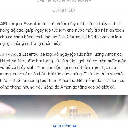
CHÍNH SÁCH BẢO HÀNH
ĐÁNH GIÁ
API - Aqua Essential
là chế phẩm xử lý nước hồ cá thủy sinh có
nồng độ cao, giúp ngay lập tức làm cho nước máy trở nên an toàn
cho cá cảnh bằng cách loại bỏ Clo, Cloramin, khử độc và kim loại
nặng thường có trong nước máy.
API
- Aqua Essential sẽ loại bỏ ngay lập tức hàm lượng Amoniac,
Nitrat và Nitrit độc hại trong hồ cá nước ngọt, hồ cá biển nước mặn
và hồ cá thủy sinh. Amoniac độc hại do cá thải ra liên tục qua
mang, nước tiểu và chất thải rắn của chúng. Thức ăn thừa và chất
hữu cơ thối rữa cũng tạo thêm Amoniac. Nếu nồng độ ít sẽ làm cá
căng thẳng nhưng nếu nồng độ Amoniac tăng cao sẽ giết cá.
Xem thêm