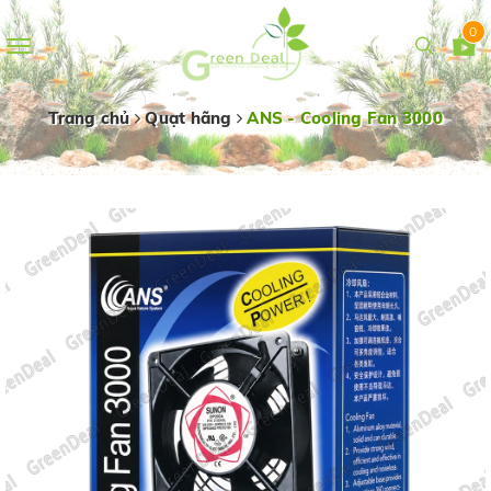
0
Toggle
navigation
Trang chủ
Quạt hãng
ANS - Cooling Fan 3000