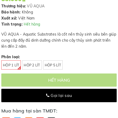
Thương hiệu:
VŨ AQUA
Bảo hành:
Không
Xuất xứ:
Việt Nam
Tình trạng:
Hết hàng
VŨ AQUA - Aquatic Substrates là cốt nền thủy sinh siêu bền giúp
cung cấp đầy đủ dinh dưỡng chính cho cây thủy sinh phát triển
lên đến 2 năm.
Phân loại:
HỘP 1 LÍT
HỘP 2 LÍT
HỘP 5 LÍT
HẾT HÀNG
Gọi lại sau
Mua hàng tại sàn TMĐT: