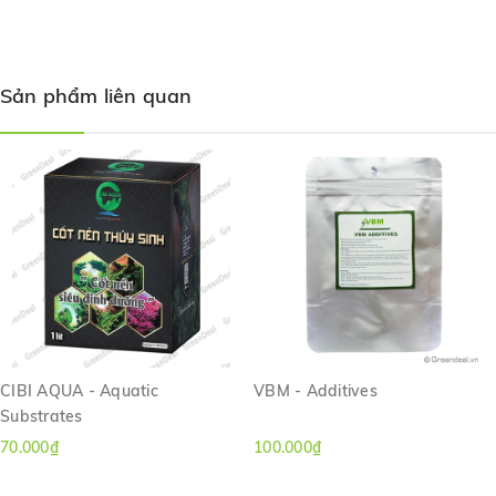
Sản phẩm liên quan
Hướng dẫn sử dụng:
CIBI AQUA - Aquatic
VBM - Additives
Substrates
Dùng 1 lít cốt nền cho khoảng 15-20 lít nước của hồ.
70.000₫
100.000₫
Trãi 1 lớp cốt nền ở đáy hồ dày khoảng 1-2 cm và cách
thành kính hồ 1-2 cm.