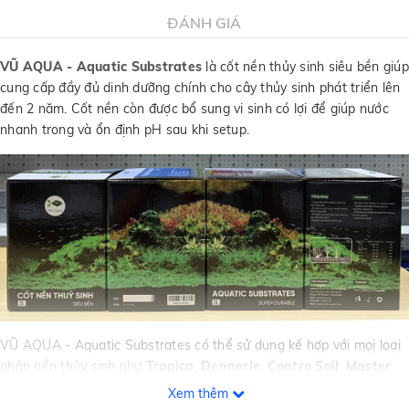
ĐÁNH GIÁ
VŨ AQUA - Aquatic Substrates
là cốt nền thủy sinh siêu bền giúp
cung cấp đầy đủ dinh dưỡng chính cho cây thủy sinh phát triển lên
đến 2 năm. Cốt nền còn được bổ sung vi sinh có lợi để giúp nước
nhanh trong và ổn định pH sau khi setup.
VŨ AQUA
- Aquatic Substrates có thể sử dụng kế hợp với mọi loại
phân nền thủy sinh như
Tropica
,
Dennerle
,
Contro Soil
,
Master
Soil
,
Gex
,
ADA Amazonia
,
Micracle Soil
,
Aquafor Topsoil
,....
Xem thêm
hoặc với
sạn gốm
,
sạn sỏi suối
và cát.