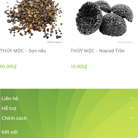
THỦY MỘC - Sạn nâu
THỦY MỘC - Napad Tròn
60.000₫
10.000₫
Liên hệ
Hỗ trợ
Chính sách
Kết nối